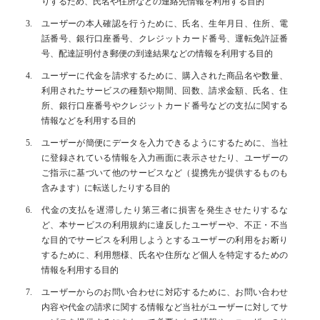
りするため、氏名や住所などの連絡先情報を利用する目的
ユーザーの本人確認を行うために、氏名、生年月日、住所、電
話番号、銀行口座番号、クレジットカード番号、運転免許証番
号、配達証明付き郵便の到達結果などの情報を利用する目的
ユーザーに代金を請求するために、購入された商品名や数量、
利用されたサービスの種類や期間、回数、請求金額、氏名、住
所、銀行口座番号やクレジットカード番号などの支払に関する
情報などを利用する目的
ユーザーが簡便にデータを入力できるようにするために、当社
に登録されている情報を入力画面に表示させたり、ユーザーの
ご指示に基づいて他のサービスなど（提携先が提供するものも
含みます）に転送したりする目的
代金の支払を遅滞したり第三者に損害を発生させたりするな
ど、本サービスの利用規約に違反したユーザーや、不正・不当
な目的でサービスを利用しようとするユーザーの利用をお断り
するために、利用態様、氏名や住所など個人を特定するための
情報を利用する目的
ユーザーからのお問い合わせに対応するために、お問い合わせ
内容や代金の請求に関する情報など当社がユーザーに対してサ