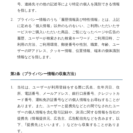
号、連絡先その他の記述等により特定の個人を識別できる情報
お問い合わせ
を指します。
プライバシー情報のうち「履歴情報及び特性情報」とは、上記
CONTACT
に定める「個人情報」以外のものをいい、ご利用いただいたサ
ービスやご購入いただいた商品、ご覧になったページや広告の
不動産のお悩みにお応えします
履歴、ユーザーが検索された検索キーワード、ご利用日時、ご
利用の方法、ご利用環境、郵便番号や性別、職業、年齢、ユー
メールでの受付
ザーのIPアドレス、クッキー情報、位置情報、端末の個体識別
お問い合わせフォーム
情報などを指します。
24時間受付中
第2条（プライバシー情報の収集方法）
お電話での受付
0422-38-6818
当社は、ユーザーが利用登録をする際に氏名、生年月日、住
受付時間：9:30～18:00
所、電話番号、メールアドレス、銀行口座番号、クレジットカ
ード番号、運転免許証番号などの個人情報をお尋ねすることが
あります。また、ユーザーと提携先などとの間でなされたユー
ザーの個人情報を含む取引記録や、決済に関する情報を当社の
提携先（情報提供元、広告主、広告配信先などを含みます。以
下、｢提携先｣といいます。）などから収集することがありま
す。