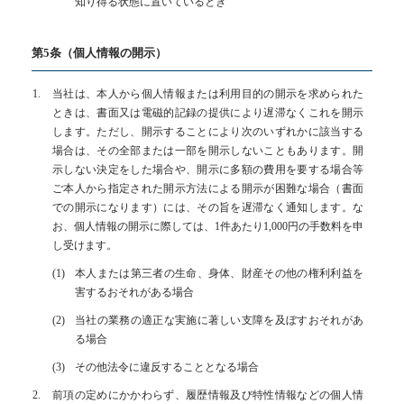
知り得る状態に置いているとき
第5条（個人情報の開示）
当社は、本人から個人情報または利用目的の開示を求められた
ときは、書面又は電磁的記録の提供により遅滞なくこれを開示
します。ただし、開示することにより次のいずれかに該当する
場合は、その全部または一部を開示しないこともあります。開
示しない決定をした場合や、開示に多額の費用を要する場合等
ご本人から指定された開示方法による開示が困難な場合（書面
での開示になります）には、その旨を遅滞なく通知します。な
お、個人情報の開示に際しては、1件あたり1,000円の手数料を申
し受けます。
本人または第三者の生命、身体、財産その他の権利利益を
害するおそれがある場合
当社の業務の適正な実施に著しい支障を及ぼすおそれがあ
る場合
その他法令に違反することとなる場合
前項の定めにかかわらず、履歴情報及び特性情報などの個人情