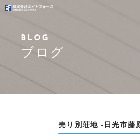
当社について
BLOG
サービス紹介
ブログ
不動産売買事業実績
ブログ
代表紹介
アクセス
売り別荘地 -日光市藤原
よくある質問